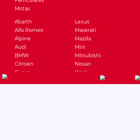
Particulares
Motas
Abarth
Lexus
Alfa Romeo
Maserati
Alpine
Mazda
Audi
Mini
BMW
Mitsubishi
Citroën
Nissan
Cupra
Opel
Dacia
Peugeot
DS
Porsche
Ferrari
Renault
Fiat
Seat
Ford
Skoda
Honda
Ssangyong
Hyundai
Subaru
Jaguar
Suzuki