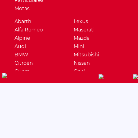
Particulares
Motas
Abarth
Lexus
Alfa Romeo
Maserati
Alpine
Mazda
Audi
Mini
BMW
Mitsubishi
Citroën
Nissan
Cupra
Opel
Dacia
Peugeot
DS
Porsche
Ferrari
Renault
Fiat
Seat
Ford
Skoda
Honda
Ssangyong
Hyundai
Subaru
Jaguar
Suzuki