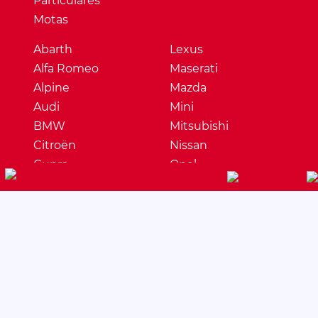
Particulares
Motas
Abarth
Lexus
Alfa Romeo
Maserati
Alpine
Mazda
Audi
Mini
BMW
Mitsubishi
Citroën
Nissan
Cupra
Opel
Dacia
Peugeot
DS
Porsche
Ferrari
Renault
Fiat
Seat
Ford
Skoda
Honda
Ssangyong
Hyundai
Subaru
Jaguar
Suzuki