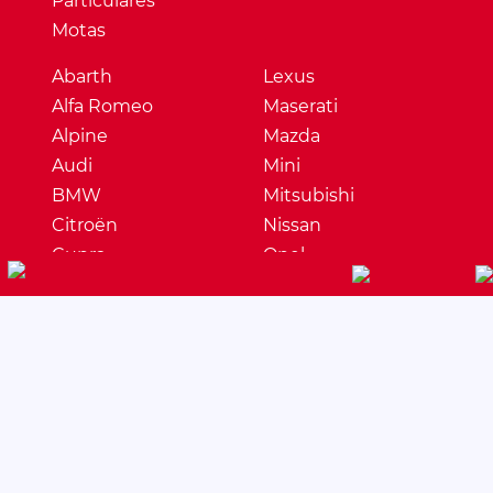
Particulares
Motas
Abarth
Lexus
Alfa Romeo
Maserati
Alpine
Mazda
Audi
Mini
BMW
Mitsubishi
Citroën
Nissan
Cupra
Opel
Dacia
Peugeot
DS
Porsche
Ferrari
Renault
Fiat
Seat
Ford
Skoda
Honda
Ssangyong
Hyundai
Subaru
Jaguar
Suzuki