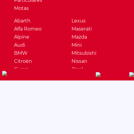
Particulares
Motas
Abarth
Lexus
Alfa Romeo
Maserati
Alpine
Mazda
Audi
Mini
BMW
Mitsubishi
Citroën
Nissan
Cupra
Opel
Dacia
Peugeot
DS
Porsche
Ferrari
Renault
Fiat
Seat
Ford
Skoda
Honda
Ssangyong
Hyundai
Subaru
Jaguar
Suzuki