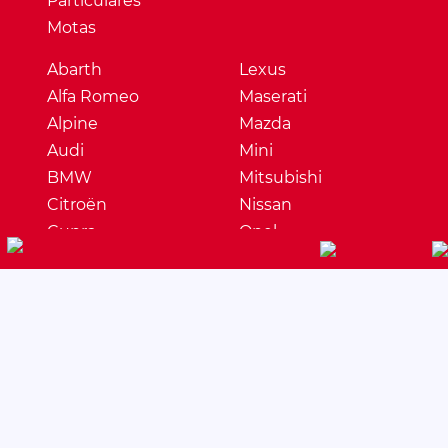
Particulares
Motas
Abarth
Lexus
Alfa Romeo
Maserati
Alpine
Mazda
Audi
Mini
BMW
Mitsubishi
Citroën
Nissan
Cupra
Opel
Dacia
Peugeot
DS
Porsche
Ferrari
Renault
Fiat
Seat
Ford
Skoda
Honda
Ssangyong
Hyundai
Subaru
Jaguar
Suzuki