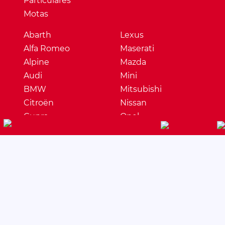
Particulares
Motas
Abarth
Lexus
Alfa Romeo
Maserati
Alpine
Mazda
Audi
Mini
BMW
Mitsubishi
Citroën
Nissan
Cupra
Opel
Dacia
Peugeot
DS
Porsche
Ferrari
Renault
Fiat
Seat
Ford
Skoda
Honda
Ssangyong
Hyundai
Subaru
Jaguar
Suzuki