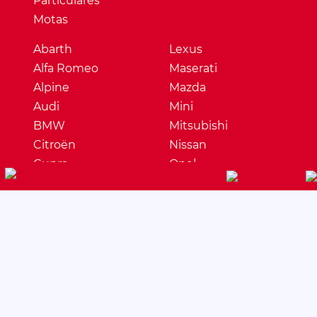
Particulares
Motas
Abarth
Lexus
Alfa Romeo
Maserati
Alpine
Mazda
Audi
Mini
BMW
Mitsubishi
Citroën
Nissan
Cupra
Opel
Dacia
Peugeot
DS
Porsche
Ferrari
Renault
Fiat
Seat
Ford
Skoda
Honda
Ssangyong
Hyundai
Subaru
Jaguar
Suzuki