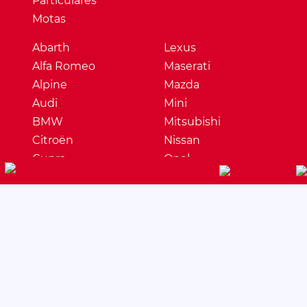
Particulares
Motas
Abarth
Lexus
Alfa Romeo
Maserati
Alpine
Mazda
Audi
Mini
BMW
Mitsubishi
Citroën
Nissan
Cupra
Opel
Dacia
Peugeot
DS
Porsche
Ferrari
Renault
Fiat
Seat
Ford
Skoda
Honda
Ssangyong
Hyundai
Subaru
Jaguar
Suzuki