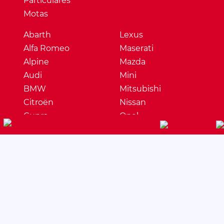
Particulares
Motas
Abarth
Lexus
Alfa Romeo
Maserati
Alpine
Mazda
Audi
Mini
BMW
Mitsubishi
Citroën
Nissan
Cupra
Opel
Dacia
Peugeot
DS
Porsche
Ferrari
Renault
Fiat
Seat
Ford
Skoda
Honda
Ssangyong
Hyundai
Subaru
Jaguar
Suzuki