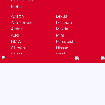
Particulares
Motas
Abarth
Lexus
Alfa Romeo
Maserati
Alpine
Mazda
Audi
Mini
BMW
Mitsubishi
Citroën
Nissan
Cupra
Opel
Dacia
Peugeot
DS
Porsche
Ferrari
Renault
Fiat
Seat
Ford
Skoda
Honda
Ssangyong
Hyundai
Subaru
Jaguar
Suzuki