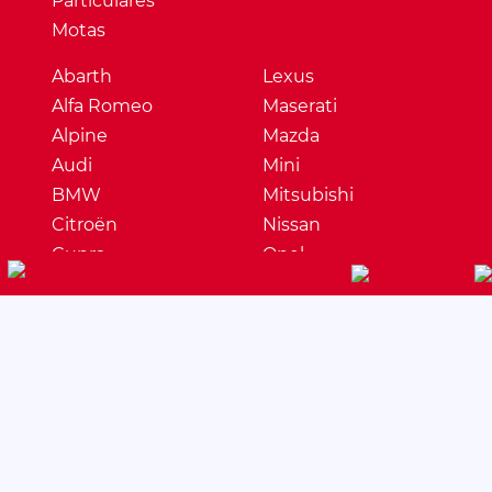
Particulares
Motas
Abarth
Lexus
Alfa Romeo
Maserati
Alpine
Mazda
Audi
Mini
BMW
Mitsubishi
Citroën
Nissan
Cupra
Opel
Dacia
Peugeot
DS
Porsche
Ferrari
Renault
Fiat
Seat
Ford
Skoda
Honda
Ssangyong
Hyundai
Subaru
Jaguar
Suzuki