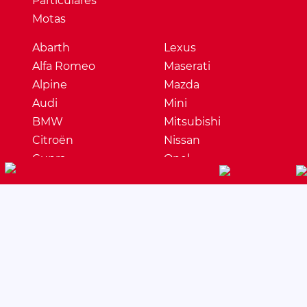
Particulares
Motas
Abarth
Lexus
Alfa Romeo
Maserati
Alpine
Mazda
Audi
Mini
BMW
Mitsubishi
Citroën
Nissan
Cupra
Opel
Dacia
Peugeot
DS
Porsche
Ferrari
Renault
Fiat
Seat
Ford
Skoda
Honda
Ssangyong
Hyundai
Subaru
Jaguar
Suzuki