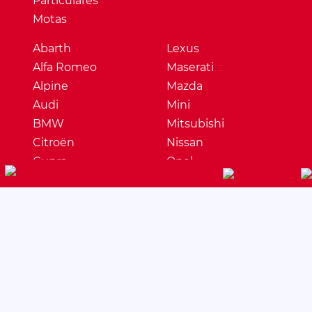
Particulares
Motas
Abarth
Lexus
Alfa Romeo
Maserati
Alpine
Mazda
Audi
Mini
BMW
Mitsubishi
Citroën
Nissan
Cupra
Opel
Dacia
Peugeot
DS
Porsche
Ferrari
Renault
Fiat
Seat
Ford
Skoda
Honda
Ssangyong
Hyundai
Subaru
Jaguar
Suzuki