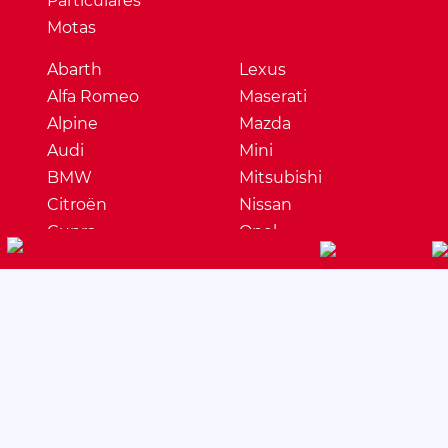
Particulares
Motas
Abarth
Lexus
Alfa Romeo
Maserati
Alpine
Mazda
Audi
Mini
BMW
Mitsubishi
Citroën
Nissan
Cupra
Opel
Dacia
Peugeot
DS
Porsche
Ferrari
Renault
Fiat
Seat
Ford
Skoda
Honda
Ssangyong
Hyundai
Subaru
Jaguar
Suzuki