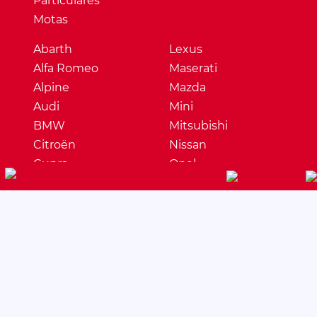
Particulares
Motas
Abarth
Lexus
Alfa Romeo
Maserati
Alpine
Mazda
Audi
Mini
BMW
Mitsubishi
Citroën
Nissan
Cupra
Opel
Dacia
Peugeot
DS
Porsche
Ferrari
Renault
Fiat
Seat
Ford
Skoda
Honda
Ssangyong
Hyundai
Subaru
Jaguar
Suzuki