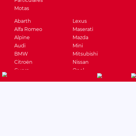
Particulares
Motas
Abarth
Lexus
Alfa Romeo
Maserati
Alpine
Mazda
Audi
Mini
BMW
Mitsubishi
Citroën
Nissan
Cupra
Opel
Dacia
Peugeot
DS
Porsche
Ferrari
Renault
Fiat
Seat
Ford
Skoda
Honda
Ssangyong
Hyundai
Subaru
Jaguar
Suzuki