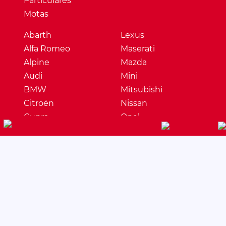
Particulares
Motas
Abarth
Lexus
Alfa Romeo
Maserati
Alpine
Mazda
Audi
Mini
BMW
Mitsubishi
Citroën
Nissan
Cupra
Opel
Dacia
Peugeot
DS
Porsche
Ferrari
Renault
Fiat
Seat
Ford
Skoda
Honda
Ssangyong
Hyundai
Subaru
Jaguar
Suzuki