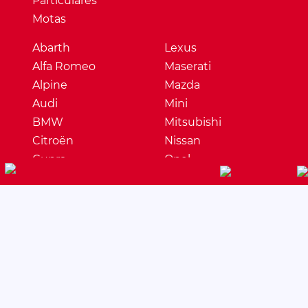
Particulares
Motas
Abarth
Lexus
Alfa Romeo
Maserati
Alpine
Mazda
Audi
Mini
BMW
Mitsubishi
Citroën
Nissan
Cupra
Opel
Dacia
Peugeot
DS
Porsche
Ferrari
Renault
Fiat
Seat
Ford
Skoda
Honda
Ssangyong
Hyundai
Subaru
Jaguar
Suzuki