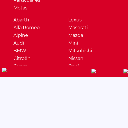
Particulares
Motas
Abarth
Lexus
Alfa Romeo
Maserati
Alpine
Mazda
Audi
Mini
BMW
Mitsubishi
Citroën
Nissan
Cupra
Opel
Dacia
Peugeot
DS
Porsche
Ferrari
Renault
Fiat
Seat
Ford
Skoda
Honda
Ssangyong
Hyundai
Subaru
Jaguar
Suzuki