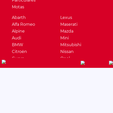
Particulares
Motas
Abarth
Lexus
Alfa Romeo
Maserati
Alpine
Mazda
Audi
Mini
BMW
Mitsubishi
Citroën
Nissan
Cupra
Opel
Dacia
Peugeot
DS
Porsche
Ferrari
Renault
Fiat
Seat
Ford
Skoda
Honda
Ssangyong
Hyundai
Subaru
Jaguar
Suzuki