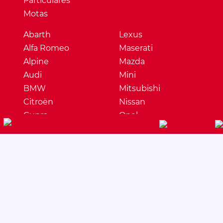
Particulares
Motas
Abarth
Lexus
Alfa Romeo
Maserati
Alpine
Mazda
Audi
Mini
BMW
Mitsubishi
Citroën
Nissan
Cupra
Opel
Dacia
Peugeot
DS
Porsche
Ferrari
Renault
Fiat
Seat
Ford
Skoda
Honda
Ssangyong
Hyundai
Subaru
Jaguar
Suzuki