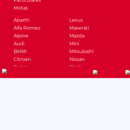
Particulares
Motas
Abarth
Lexus
Alfa Romeo
Maserati
Alpine
Mazda
Audi
Mini
BMW
Mitsubishi
Citroën
Nissan
Cupra
Opel
Dacia
Peugeot
DS
Porsche
Ferrari
Renault
Fiat
Seat
Ford
Skoda
Honda
Ssangyong
Hyundai
Subaru
Jaguar
Suzuki