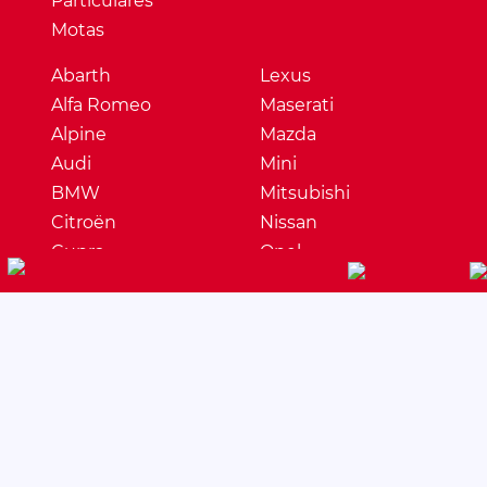
Particulares
Motas
Abarth
Lexus
Alfa Romeo
Maserati
Alpine
Mazda
Audi
Mini
BMW
Mitsubishi
Citroën
Nissan
Cupra
Opel
Dacia
Peugeot
DS
Porsche
Ferrari
Renault
Fiat
Seat
Ford
Skoda
Honda
Ssangyong
Hyundai
Subaru
Jaguar
Suzuki