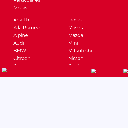
Particulares
Motas
Abarth
Lexus
Alfa Romeo
Maserati
Alpine
Mazda
Audi
Mini
BMW
Mitsubishi
Citroën
Nissan
Cupra
Opel
Dacia
Peugeot
DS
Porsche
Ferrari
Renault
Fiat
Seat
Ford
Skoda
Honda
Ssangyong
Hyundai
Subaru
Jaguar
Suzuki