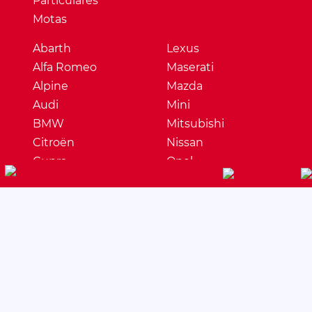
Particulares
Motas
Abarth
Lexus
Alfa Romeo
Maserati
Alpine
Mazda
Audi
Mini
BMW
Mitsubishi
Citroën
Nissan
Cupra
Opel
Dacia
Peugeot
DS
Porsche
Ferrari
Renault
Fiat
Seat
Ford
Skoda
Honda
Ssangyong
Hyundai
Subaru
Jaguar
Suzuki