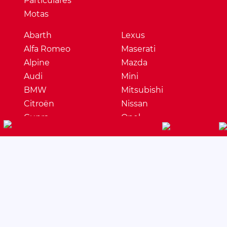
Particulares
Motas
Abarth
Lexus
Alfa Romeo
Maserati
Alpine
Mazda
Audi
Mini
BMW
Mitsubishi
Citroën
Nissan
Cupra
Opel
Dacia
Peugeot
DS
Porsche
Ferrari
Renault
Fiat
Seat
Ford
Skoda
Honda
Ssangyong
Hyundai
Subaru
Jaguar
Suzuki