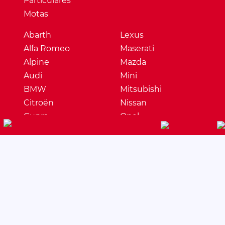
Particulares
Motas
Abarth
Lexus
Alfa Romeo
Maserati
Alpine
Mazda
Audi
Mini
BMW
Mitsubishi
Citroën
Nissan
Cupra
Opel
Dacia
Peugeot
DS
Porsche
Ferrari
Renault
Fiat
Seat
Ford
Skoda
Honda
Ssangyong
Hyundai
Subaru
Jaguar
Suzuki