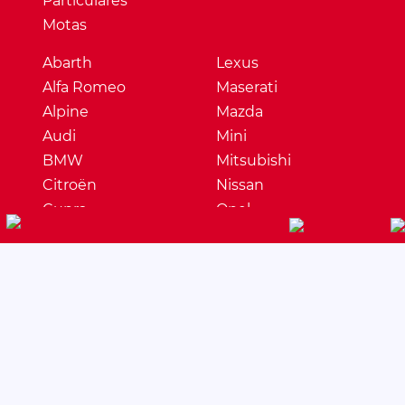
Particulares
Motas
Abarth
Lexus
Alfa Romeo
Maserati
Alpine
Mazda
Audi
Mini
BMW
Mitsubishi
Citroën
Nissan
Cupra
Opel
Dacia
Peugeot
DS
Porsche
Ferrari
Renault
Fiat
Seat
Ford
Skoda
Honda
Ssangyong
Hyundai
Subaru
Jaguar
Suzuki