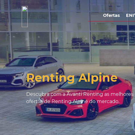
Ofertas
ENI
Renting Alpine
Descubra com a Avanti Renting as melhores
ofertas de Renting Alpine do mercado.