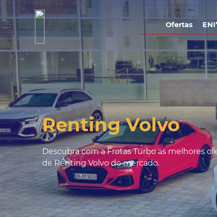
Ofertas
ENI
Renting Volvo
Descubra com a Frotas Turbo as melhores of
de Renting Volvo do mercado.