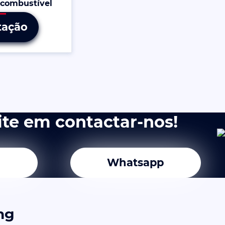
, combustível
tação
ite em contactar-nos!
Whatsapp
ng