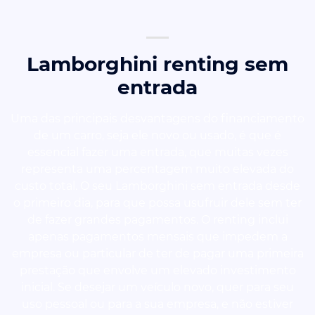
Lamborghini renting sem
entrada
Uma das principais desvantagens do financiamento
de um carro, seja ele novo ou usado, é que é
essencial fazer uma entrada, que muitas vezes
representa uma percentagem muito elevada do
custo total. O seu Lamborghini sem entrada desde
o primeiro dia, para que possa usufruir dele sem ter
de fazer grandes pagamentos. O renting inclui
apenas pagamentos mensais que impedem a
empresa ou particular de ter de pagar uma primeira
prestação que envolve um elevado investimento
inicial. Se desejar um veículo novo, quer para seu
uso pessoal ou para a sua empresa, e não estiver