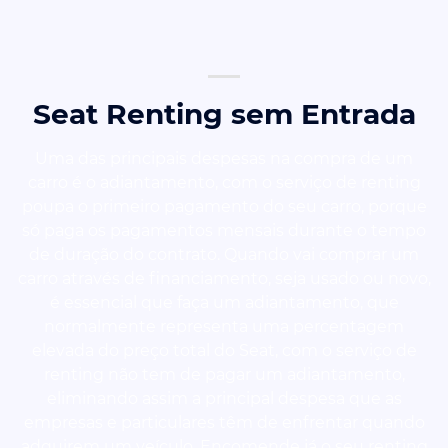
Seat Renting sem Entrada
Uma das principais despesas na compra de um
carro é o adiantamento, com o serviço de renting
poupa o primeiro pagamento do seu carro, porque
só paga os pagamentos mensais durante o tempo
de duração do contrato. Quando vai comprar um
carro através de financiamento, seja usado ou novo,
é essencial que faça um adiantamento, que
normalmente representa uma percentagem
elevada do preço total do Seat, com o serviço de
renting não tem de pagar um adiantamento,
eliminando assim a principal despesa que as
empresas e particulares têm de enfrentar quando
adquirem um veículo. Encomende já o seu renting